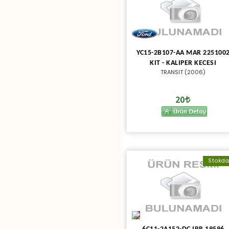
YC15-2B107-AA MAR 225100
KIT - KALIPER KECESI
TRANSIT (2006)
20
Stokd