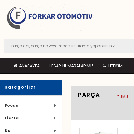
ANASAYFA
HESAP NUMARALARIMIZ
İLETIŞIM
Kategoriler
PARÇA
TÜMÜ
Focus
Fiesta
Ka