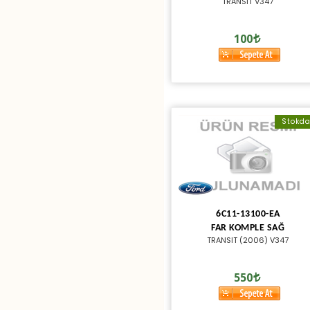
TRANSIT V347
100
Stokd
6C11-13100-EA
FAR KOMPLE SAĞ
TRANSIT (2006) V347
550