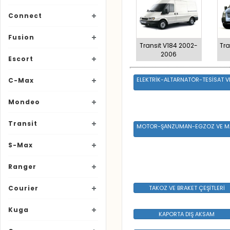
Connect
Fusion
Transit V184 2002-
Tra
2006
Escort
ELEKTRİK-ALTARNATÖR-TESİSAT V
C-Max
Mondeo
Transit
MOTOR-ŞANZUMAN-EGZOZ VE M
S-Max
Ranger
Courier
TAKOZ VE BRAKET ÇEŞİTLERİ
Kuga
KAPORTA DIŞ AKSAM