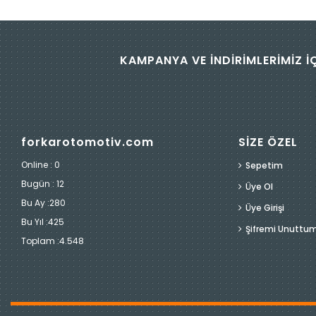
KAMPANYA VE İNDİRİMLERİMİZ İ
forkarotomotiv.com
SİZE ÖZEL
Online : 0
Sepetim
Bugün :
12
Üye Ol
Bu Ay :
280
Üye Girişi
Bu Yıl :
425
Şifremi Unuttu
Toplam :
4.548