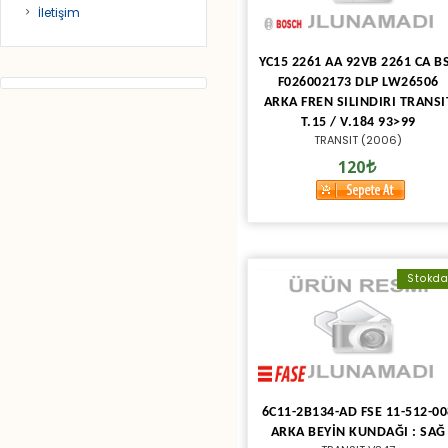
İletişim
YC15 2261 AA 92VB 2261 CA B
F026002173 DLP LW26506
ARKA FREN SILINDIRI TRANSI
T.15 / V.184 93>99
TRANSIT (2006)
120
Stokd
6C11-2B134-AD FSE 11-512-00
ARKA BEYİN KUNDAĞI : SAĞ