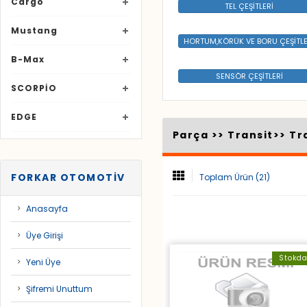
Cargo
TEL ÇEŞİTLERİ
Mustang
HORTUM,KÖRÜK VE BORU ÇEŞİTLE
B-Max
SENSÖR ÇEŞİTLERİ
SCORPİO
EDGE
Parça >>
Transit
>>
Tr
FORKAR OTOMOTİV
Toplam Ürün (21)
Anasayfa
Üye Girişi
Stokd
Yeni Üye
Şifremi Unuttum