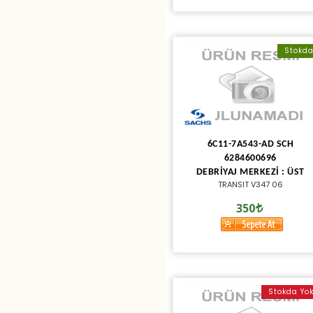
Stokd
6C11-7A543-AD SCH
6284600696
DEBRİYAJ MERKEZİ : ÜST
TRANSIT V347 06
350
Stokda Yo