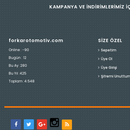
KAMPANYA VE İNDİRİMLERİMİZ İ
forkarotomotiv.com
SİZE ÖZEL
Online : -90
Sepetim
Bugün :
12
Üye Ol
Bu Ay :
280
Üye Girişi
Bu Yıl :
425
Şifremi Unuttu
Toplam :
4.548