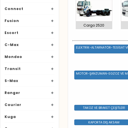
Connect
Fusion
Cargo 2520
Escort
C-Max
ELEKTRİK-ALTARNATÖR-TESİSAT V
Mondeo
Transit
MOTOR-ŞANZUMAN-EGZOZ VE M
S-Max
Ranger
Courier
TAKOZ VE BRAKET ÇEŞİTLERİ
Kuga
KAPORTA DIŞ AKSAM