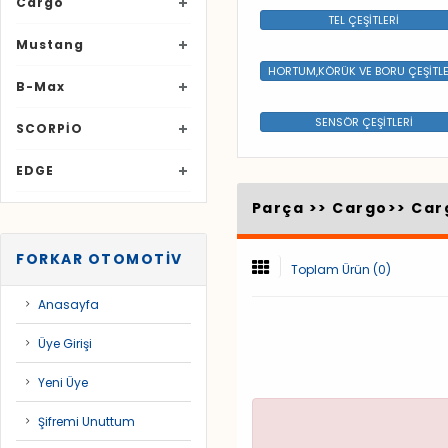
Cargo
TEL ÇEŞİTLERİ
Mustang
HORTUM,KÖRÜK VE BORU ÇEŞİTLE
B-Max
SENSÖR ÇEŞİTLERİ
SCORPİO
EDGE
Parça >>
Cargo
>>
Car
FORKAR OTOMOTİV
Toplam Ürün (0)
Anasayfa
Üye Girişi
Yeni Üye
Şifremi Unuttum