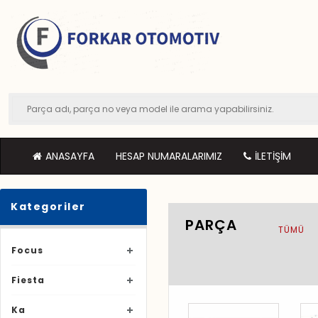
ANASAYFA
HESAP NUMARALARIMIZ
İLETIŞIM
Kategoriler
PARÇA
TÜMÜ
Focus
Fiesta
Ka