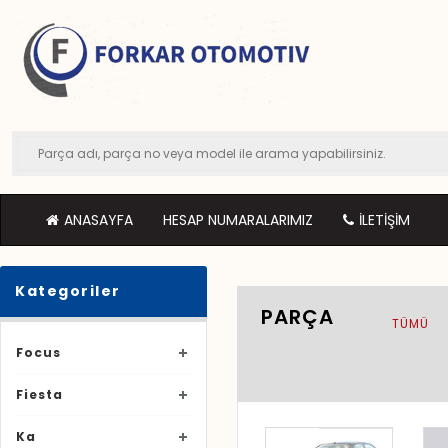
ANASAYFA
HESAP NUMARALARIMIZ
İLETIŞIM
Kategoriler
PARÇA
TÜMÜ
Focus
Fiesta
Ka