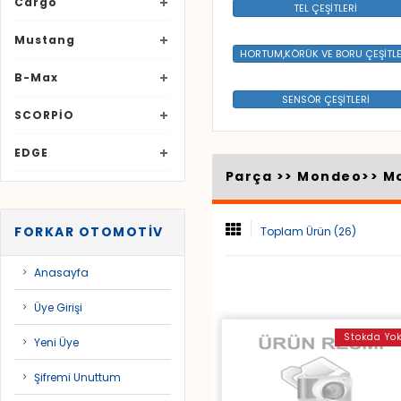
Cargo
TEL ÇEŞİTLERİ
Mustang
HORTUM,KÖRÜK VE BORU ÇEŞİTLE
B-Max
SENSÖR ÇEŞİTLERİ
SCORPİO
EDGE
Parça >>
Mondeo
>>
M
FORKAR OTOMOTİV
Toplam Ürün (26)
Anasayfa
Üye Girişi
Stokda Yo
Yeni Üye
Şifremi Unuttum