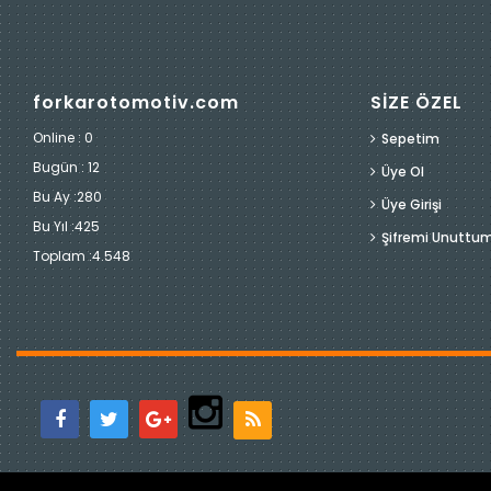
forkarotomotiv.com
SİZE ÖZEL
Online : 0
Sepetim
Bugün :
12
Üye Ol
Bu Ay :
280
Üye Girişi
Bu Yıl :
425
Şifremi Unuttu
Toplam :
4.548