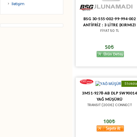
İletişim
BSG 30-555-002-99-994-002
ANTİFRİZ : 3 LİTRE (KIRMIZI
FİYAT 50 TL
50
Stokd
3M51-9278-AB DLP SW9001
YAĞ MÜŞÜRÜ
TRANSIT (2006) CONNECT
100