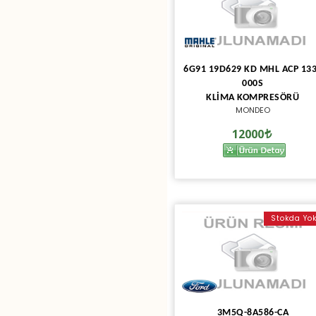
6G91 19D629 KD MHL ACP 13
000S
KLİMA KOMPRESÖRÜ
MONDEO
12000
Stokda Yo
3M5Q-8A586-CA