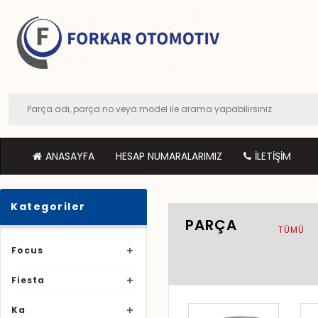
ANASAYFA
HESAP NUMARALARIMIZ
İLETIŞIM
Kategoriler
PARÇA
TÜMÜ
Focus
Fiesta
Ka