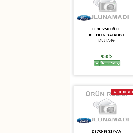
FR3C-2M008-CF
KIT FREN BALATASI
MUSTANG
950
Stokda Yo
DS7Q-9S317-AA