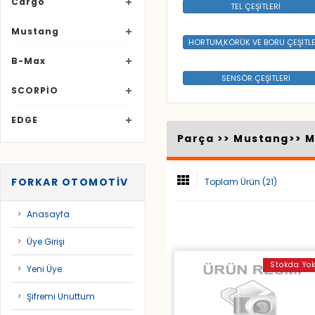
Cargo
TEL ÇEŞİTLERİ
Mustang
HORTUM,KÖRÜK VE BORU ÇEŞİTLE
B-Max
SENSÖR ÇEŞİTLERİ
SCORPİO
EDGE
Parça >>
Mustang
>>
M
FORKAR OTOMOTİV
Toplam Ürün (21)
Anasayfa
Üye Girişi
Stokda Yo
Yeni Üye
Şifremi Unuttum