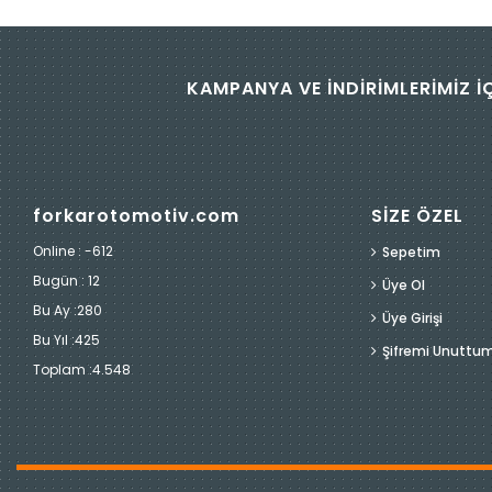
KAMPANYA VE İNDİRİMLERİMİZ İ
forkarotomotiv.com
SİZE ÖZEL
Online : -612
Sepetim
Bugün :
12
Üye Ol
Bu Ay :
280
Üye Girişi
Bu Yıl :
425
Şifremi Unuttu
Toplam :
4.548