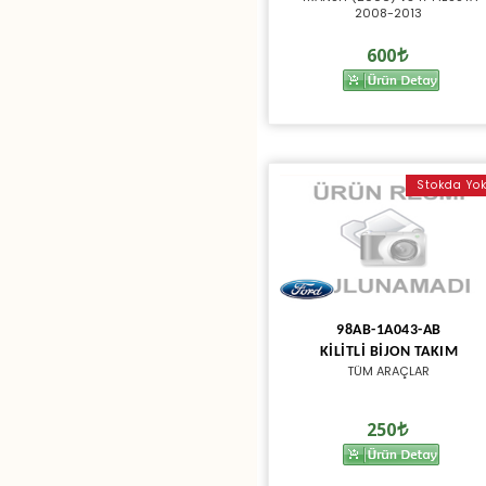
2008-2013
600
Stokda Yo
98AB-1A043-AB
KİLİTLİ BİJON TAKIM
TÜM ARAÇLAR
250