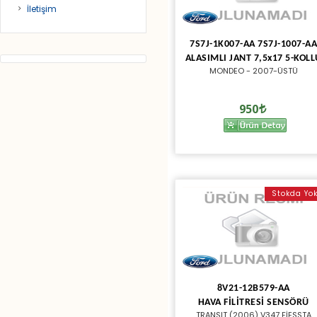
İletişim
7S7J-1K007-AA 7S7J-1007-A
ALASIMLI JANT 7,5x17 5-KOLL
MONDEO - 2007-ÜSTÜ
950
Stokda Yo
8V21-12B579-AA
HAVA FİLİTRESİ SENSÖRÜ
TRANSIT (2006) V347 FİESSTA