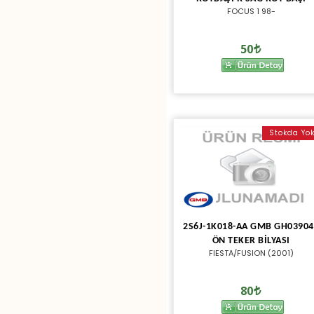
FOCUS 1 98-
50
Stokda Yo
2S6J-1K018-AA GMB GH03904
ÖN TEKER BİLYASI
FIESTA/FUSION (2001)
80