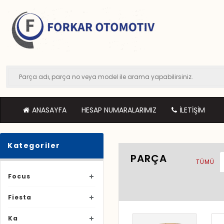
ANASAYFA
HESAP NUMARALARIMIZ
İLETIŞIM
Kategoriler
PARÇA
TÜMÜ
Focus
Fiesta
Ka