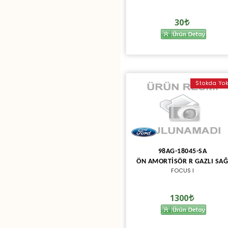
30
Stokda Yo
98AG-18045-SA
ÖN AMORTİSÖR R GAZLI SA
FOCUS I
1300