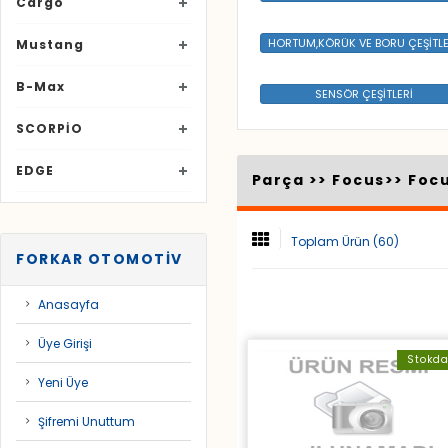
Cargo
HORTUM,KÖRÜK VE BORU ÇEŞİTLE
Mustang
B-Max
SENSÖR ÇEŞİTLERİ
SCORPİO
EDGE
Parça >>
Focus
>>
Focu
Toplam Ürün (60)
FORKAR OTOMOTİV
Anasayfa
Üye Girişi
Stokd
Yeni Üye
Şifremi Unuttum