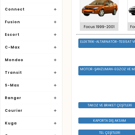
Connect
Fusion
Focus 1999-2001
Fo
Escort
ELEKTRİK-ALTARNATÖR-TESİSAT V
C-Max
Mondeo
MOTOR-ŞANZUMAN-EGZOZ VE M
Transit
S-Max
Ranger
TAKOZ VE BRAKET ÇEŞİTLERİ
Courier
KAPORTA DIŞ AKSAM
Kuga
TEL ÇEŞİTLERİ