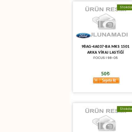
Stokd
98AG-4A037-BA MKS 1501
ARKA VİRAJ LASTİĞİ
FOCUS I 98-05
50
Stokd