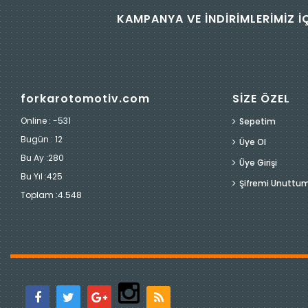
KAMPANYA VE İNDİRİMLERİMİZ İ
forkarotomotiv.com
SİZE ÖZEL
Online : -531
Sepetim
Bugün :
12
Üye Ol
Bu Ay :
280
Üye Girişi
Bu Yıl :
425
Şifremi Unuttu
Toplam :
4.548