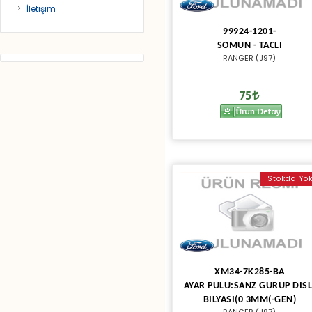
İletişim
99924-1201-
SOMUN - TACLI
RANGER (J97)
75
Stokda Yo
XM34-7K285-BA
AYAR PULU:SANZ GURUP DISL
BILYASI(0 3MM(-GEN)