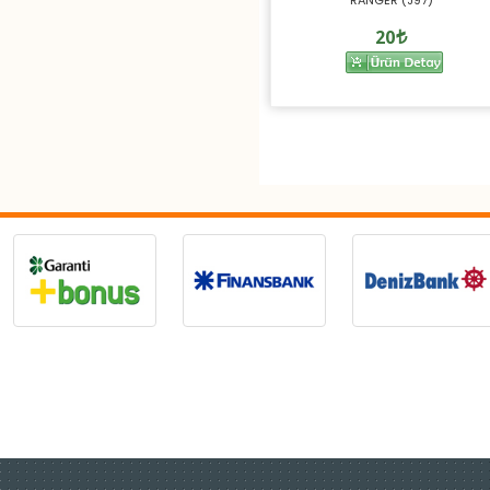
RANGER (J97)
20