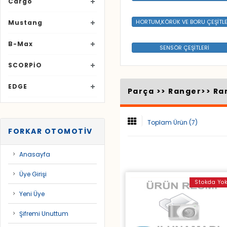
Cargo
HORTUM,KÖRÜK VE BORU ÇEŞİTLE
Mustang
B-Max
SENSÖR ÇEŞİTLERİ
SCORPİO
EDGE
Parça >>
Ranger
>>
Ra
Toplam Ürün (7)
FORKAR OTOMOTİV
Anasayfa
Üye Girişi
Stokda Yo
Yeni Üye
Şifremi Unuttum