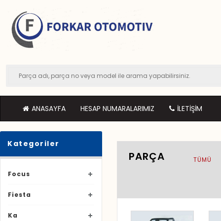
ANASAYFA
HESAP NUMARALARIMIZ
İLETIŞIM
Kategoriler
PARÇA
TÜMÜ
Focus
Fiesta
Ka