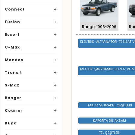
Connect
Fusion
Ranger 1998-2006
Ra
Escort
ELEKTRİK-ALTARNATÖR-TESİSAT V
C-Max
Mondeo
MOTOR-ŞANZUMAN-EGZOZ VE M
Transit
S-Max
Ranger
TAKOZ VE BRAKET ÇEŞİTLERİ
Courier
KAPORTA DIŞ AKSAM
Kuga
TEL ÇEŞİTLERİ