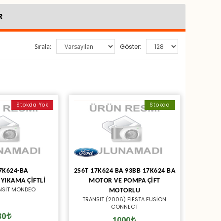
R
Sırala:
Göster:
Stokda Yok
Stokda
7K624-BA
2S6T 17K624 BA 93BB 17K624 BA
YIKAMA ÇİFTLİ
MOTOR VE POMPA ÇİFT
ANSİT MONDEO
MOTORLU
TRANSIT (2006) FİESTA FUSİON
CONNECT
30
1000