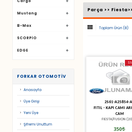
Cargo
Parça >>
Fiesta
>
Mustang
B-Max
Toplam Ürün (8)
SCORPİO
EDGE
St
FORKAR OTOMOTİV
Anasayfa
Üye Girişi
2S61-A25854-
FITIL - KAPI CAMI A
Yeni Üye
CAM
FIESTA/FUSION (2
Şifremi Unuttum
350