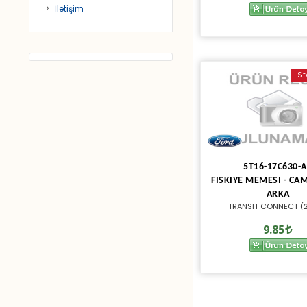
İletişim
St
5T16-17C630-
FISKIYE MEMESI - CAM
ARKA
TRANSIT CONNECT (
9.85