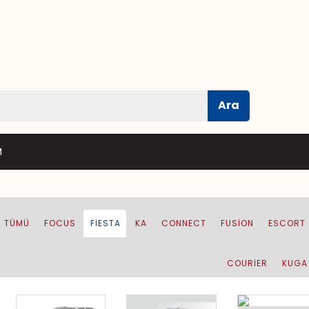
Ara
M
TÜMÜ
FOCUS
FIESTA
KA
CONNECT
FUSION
ESCORT
COURIER
KUGA