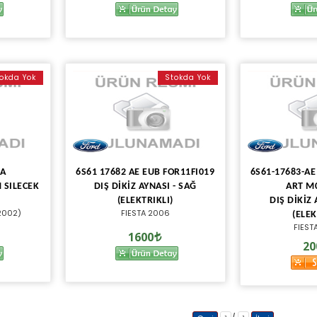
okda Yok
Stokda Yok
AA
6S61 17682 AE EUB FOR11FI019
6S61-17683-AE
 SILECEK
DIŞ DİKİZ AYNASI - SAĞ
ART M
(ELEKTRIKLI)
DIŞ DİKİZ 
2002)
FIESTA 2006
(ELEK
FIEST
1600
20