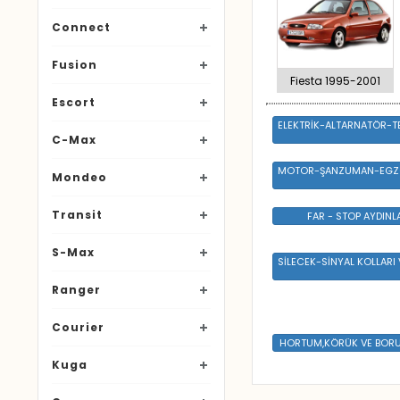
Connect
Fusion
Fiesta 1995-2001
Escort
ELEKTRİK-ALTARNATÖR-TE
C-Max
MOTOR-ŞANZUMAN-EGZO
Mondeo
Transit
FAR - STOP AYDIN
S-Max
SİLECEK-SİNYAL KOLLARI V
Ranger
Courier
HORTUM,KÖRÜK VE BORU 
Kuga