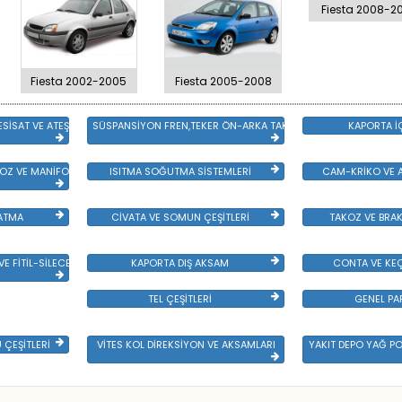
Fiesta 2008-20
Fiesta 2002-2005
Fiesta 2005-2008
SİSAT VE ATEŞLEME GRB
SÜSPANSİYON FREN,TEKER ÖN-ARKA TAKIM VE YÜRÜYEN AKSAM
KAPORTA İ
Z VE MANİFOLD
ISITMA SOĞUTMA SİSTEMLERİ
CAM-KRİKO VE A
LATMA
CİVATA VE SOMUN ÇEŞİTLERİ
TAKOZ VE BRAK
E FİTİL-SİLECEK ÇEŞİTLERİ
KAPORTA DIŞ AKSAM
CONTA VE KEÇ
TEL ÇEŞİTLERİ
GENEL PA
ÇEŞİTLERİ
VİTES KOL DİREKSİYON VE AKSAMLARI
YAKIT DEPO YAĞ P