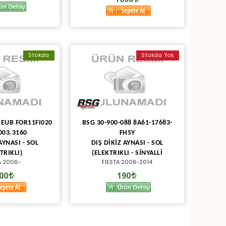
Stokda
Stokda Yok
 EUB FOR11FI020
BSG 30-900-088 8A61-17683-
003.3160
FH5Y
AYNASI - SOL
DIŞ DİKİZ AYNASI - SOL
TRIKLI)
(ELEKTRIKLI - SİNYALLİ
A 2006-
FIESTA 2008-2014
00
190