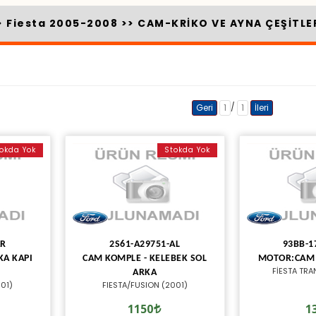
>
Fiesta 2005-2008
>>
CAM-KRİKO VE AYNA ÇEŞİTLE
/
Geri
1
1
İleri
okda Yok
Stokda Yok
AR
2S61-A29751-AL
93BB-1
RKA KAPI
CAM KOMPLE - KELEBEK SOL
MOTOR:CAM 
FİESTA TR
ARKA
001)
FIESTA/FUSION (2001)
1150
1