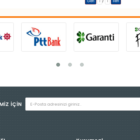
/
Geri
1
1
İleri
MİZ İÇİN