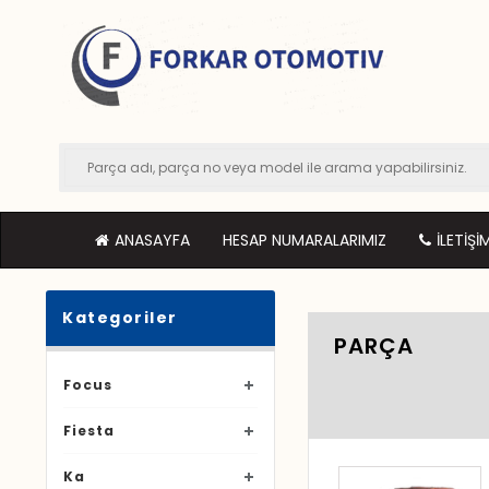
ANASAYFA
HESAP NUMARALARIMIZ
İLETIŞI
Kategoriler
PARÇA
Focus
Fiesta
Ka