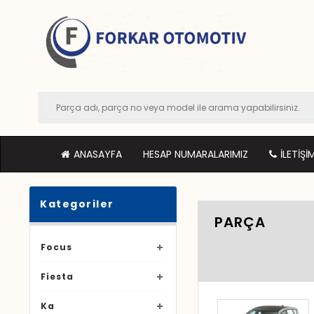
ANASAYFA
HESAP NUMARALARIMIZ
İLETIŞI
Kategoriler
PARÇA
Focus
Fiesta
Ka