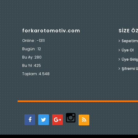
forkarotomotiv.com
SİZE Ö
Online : -1311
Sepetim
Bugün :
12
Üye Ol
Bu Ay :
280
Üye Giriş
Bu Yıl :
425
Şifremi
Toplam :
4.548