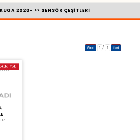
KUGA 2020-
>>
SENSÖR ÇEŞİTLERİ
/
Geri
1
1
İleri
okda Yok
A
LE
017