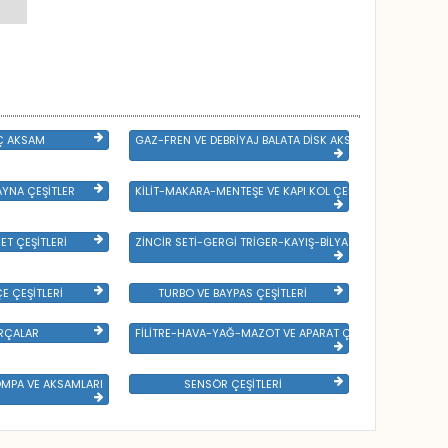
LAR
Ç AKSAM
GAZ-FREN VE DEBRİYAJ BALATA DİSK AKSAMLARI
YNA ÇEŞİTLER
KİLİT-MAKARA-MENTEŞE VE KAPI KOL ÇEŞİTLERİ
ET ÇEŞİTLERİ
ZİNCİR SETİ-GERGİ TRİGER-KAYIŞ-BİLYA VE DEVİRDAİM
E ÇEŞİTLERİ
TURBO VE BAYPAS ÇEŞİTLERİ
RÇALAR
FİLİTRE-HAVA-YAĞ-MAZOT VE APARAT ÇEŞİTLERİ
OMPA VE AKSAMLARI
SENSÖR ÇEŞİTLERİ