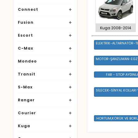
Connect
Fusion
Kuga 2008-2014
Escort
ELEKTRİK-ALTARNATÖR-TE
C-Max
MOTOR-ŞANZUMAN-EGZO
Mondeo
Transit
FAR - STOP AYDIN
S-Max
SİLECEK-SİNYAL KOLLARI V
Ranger
Courier
HORTUM,KÖRÜK VE BORU 
Kuga