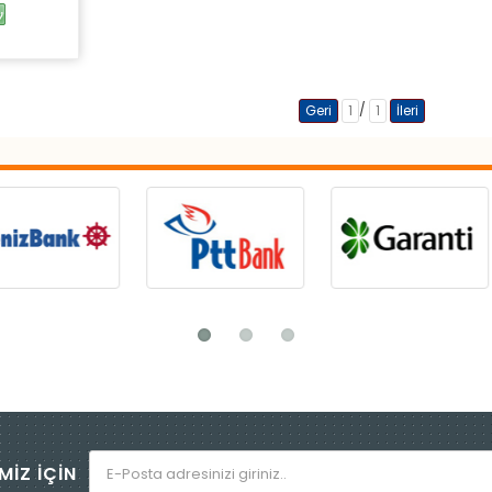
/
Geri
1
1
İleri
MİZ İÇİN