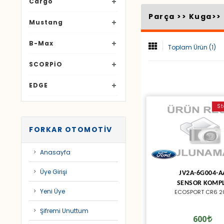
Cargo
Parça >>
Kuga
>>
Mustang
B-Max
Toplam Ürün (1)
SCORPİO
EDGE
St
FORKAR OTOMOTİV
Anasayfa
Üye Girişi
JV2A-6G004-A
SENSOR KOMP
Yeni Üye
ECOSPORT CR6 2
Şifremi Unuttum
600