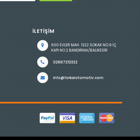
İLETİŞİM
600 EVLER MAH. 1322 SOKAK NO:9 İÇ
KAPI NO:2 BANDIRMA/BALIKESİR
02667213322
info@forkarotomotiv.com