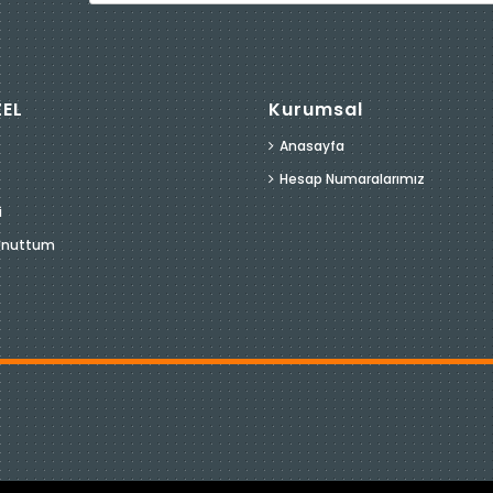
ZEL
Kurumsal
Anasayfa
Hesap Numaralarımız
i
 Unuttum