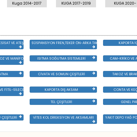
Kuga 2014-2017
KUGA 2017-2019
KUGA 2020-
SİSAT VE ATEŞLEME GRB
SÜSPANSİYON FREN,TEKER ÖN-ARKA TAKIM VE YÜRÜYEN AKSAM
KAPORTA İ
Z VE MANİFOLD
ISITMA SOĞUTMA SİSTEMLERİ
CAM-KRİKO VE A
LATMA
CİVATA VE SOMUN ÇEŞİTLERİ
TAKOZ VE BRAK
E FİTİL-SİLECEK ÇEŞİTLERİ
KAPORTA DIŞ AKSAM
CONTA VE KEÇ
TEL ÇEŞİTLERİ
GENEL PA
ÇEŞİTLERİ
VİTES KOL DİREKSİYON VE AKSAMLARI
YAKIT DEPO YAĞ P