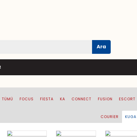
Ara
M
TÜMÜ
FOCUS
FIESTA
KA
CONNECT
FUSION
ESCORT
COURIER
KUGA