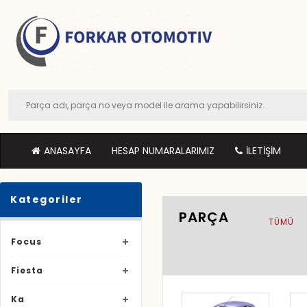
ANASAYFA
HESAP NUMARALARIMIZ
İLETIŞIM
Kategoriler
PARÇA
TÜMÜ
Focus
Fiesta
Ka