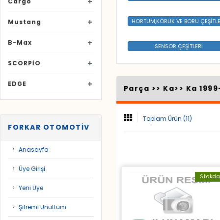
Cargo
HORTUM,KÖRÜK VE BORU ÇEŞİTLE
Mustang
B-Max
SENSÖR ÇEŞİTLERİ
SCORPİO
EDGE
Parça >>
Ka
>>
Ka 1999
Toplam Ürün (11)
FORKAR OTOMOTİV
Anasayfa
Üye Girişi
Stokd
Yeni Üye
Şifremi Unuttum