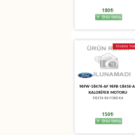
180
Stokda Yo
96FW-18476-AF 96FB-18456-A
KALORİFER MOTORU
FİESTA 99 FORD KA
150