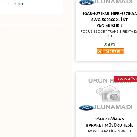
İletişim
90AB-9278-AB 98FB-9278-AA
SWG 50230001 İNT
YAĞ MÜŞÜRÜ
FOCUS ESCORT TRANSİT FİESTA K
90-01
250
Stokda Yo
96FB-10884-AA
HARARET MÜŞÜRÜ YEŞİL
MONDEO KA FİESTA 90-01