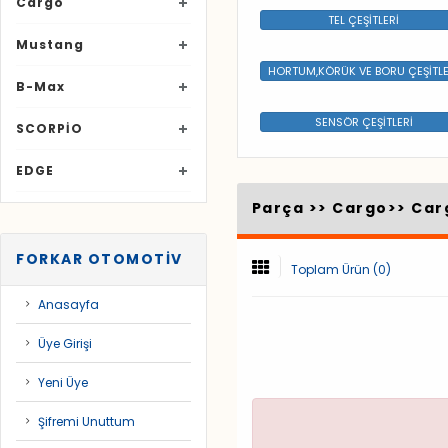
Cargo
TEL ÇEŞİTLERİ
Mustang
HORTUM,KÖRÜK VE BORU ÇEŞİTLE
B-Max
SENSÖR ÇEŞİTLERİ
SCORPİO
EDGE
Parça >>
Cargo
>>
Car
FORKAR OTOMOTİV
Toplam Ürün (0)
Anasayfa
Üye Girişi
Yeni Üye
Şifremi Unuttum