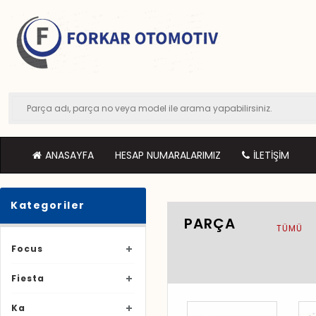
ANASAYFA
HESAP NUMARALARIMIZ
İLETIŞIM
Kategoriler
PARÇA
TÜMÜ
Focus
Fiesta
Ka