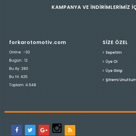
KAMPANYA VE İNDİRİMLERİMİZ İ
forkarotomotiv.com
SİZE ÖZEL
Online : -30
Sepetim
Bugün :
12
Üye Ol
Bu Ay :
280
Üye Girişi
Bu Yıl :
425
Şifremi Unuttu
Toplam :
4.548