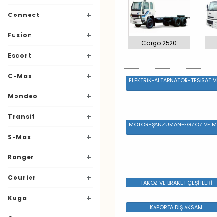
Connect
Fusion
Cargo 2520
Escort
C-Max
ELEKTRİK-ALTARNATÖR-TESİSAT V
Mondeo
Transit
MOTOR-ŞANZUMAN-EGZOZ VE M
S-Max
Ranger
Courier
TAKOZ VE BRAKET ÇEŞİTLERİ
Kuga
KAPORTA DIŞ AKSAM